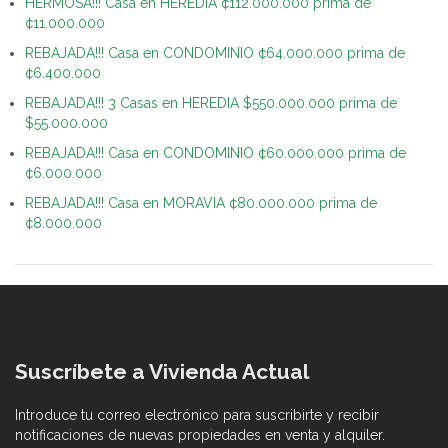
HERMOSA!!! Casa en HEREDIA ¢112.000.000 prima de
¢11.000.000
REBAJADA!!! Casa en CONDOMINIO ¢64.000.000 prima de
¢6.400.000
REBAJADA!!! 3 Casas en HEREDIA $550.000.000 prima de
$55.000.000
REBAJADA!!! Casa en CONDOMINIO ¢60.000.000 prima de
¢6.000.000
REBAJADA!!! Casa en MORAVIA ¢80.000.000 prima de
¢8.000.000
Suscríbete a Vivienda Actual
Introduce tu correo electrónico para suscribirte y recibir
notificaciones de nuevas propiedades en venta y alquiler.