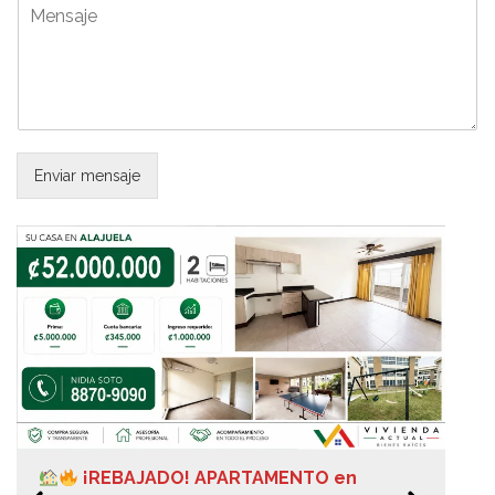
M
e
n
s
a
j
e
*
Enviar mensaje
¡REBAJADO! APARTAMENTO en