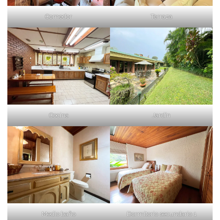
Comedor
Terraza
Cocina
Jardín
Medio baño
Dormitorio secundario 1