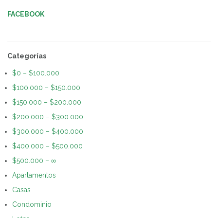
Navegación
de
FACEBOOK
entradas
Categorías
$0 – $100.000
$100.000 – $150.000
$150.000 – $200.000
$200.000 – $300.000
$300.000 – $400.000
$400.000 – $500.000
$500.000 – ∞
Apartamentos
Casas
Condominio