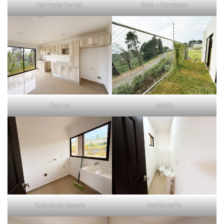
Fachada frontal
Sala – Comedor
Cocina
Jardín
Cuarto de lavado
Medio baño