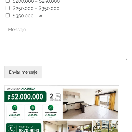
$200.000 – $250.000
$250.000 – $350.000
$350.000 – ∞
M
e
n
s
a
j
e
*
Enviar mensaje