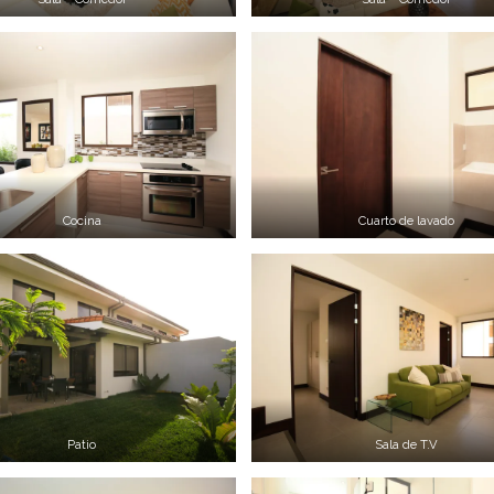
Cocina
Cuarto de lavado
Patio
Sala de T.V