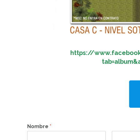
https://www.faceboo
tab=album&
Nombre
*