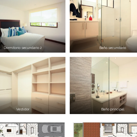
Dormitorio secundario 2
Baño secundario
Vestidor
Baño principal