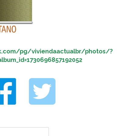
k.com/pg/viviendaactualbr/photos/?
album_id=1730696857192052